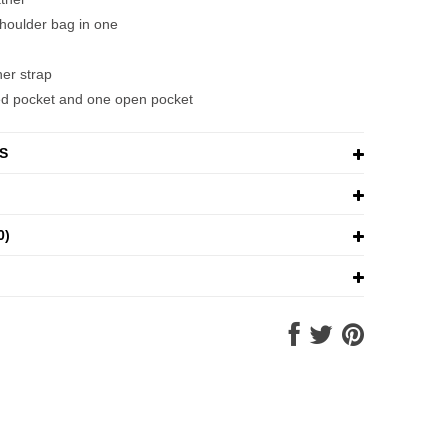
houlder bag in one
her strap
ed pocket and one open pocket
S
0)