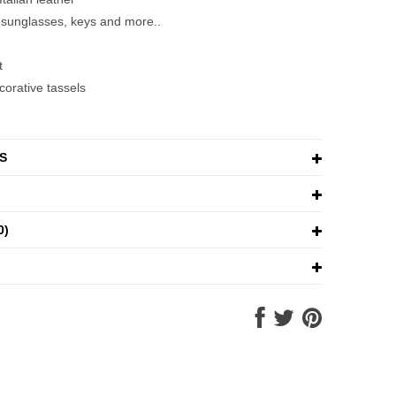
, sunglasses, keys and more..
t
corative tassels
S
0)