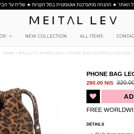
OP
NEW COLLECTION
ALL ITEMS
CONTAC
HOME
/
WALLETS/ PHONE BAG
/
PHONE BAG LEOPARD LEATHER
PHONE BAG LE
320.0
280.00 NIS
FREE WORLDWI
DETAILS
Made from genuine I