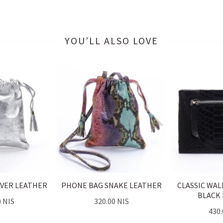
YOU’LL ALSO LOVE
LVER LEATHER
PHONE BAG SNAKE LEATHER
CLASSIC WA
BLACK
0 NIS
320.00 NIS
430.