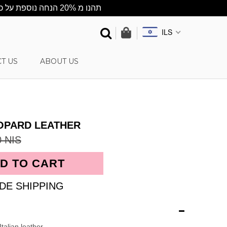
★תהנו מ 20% הנחה נוספת על כל האתר ★ ההנחה מתעדכנת אוטומטית בסל הקניות ★ שליח עד הבית חינם בקניה מעל 500 ש"ח
ILS
T US
ABOUT US
OPARD LEATHER
0 NIS
DE SHIPPING
talian leather