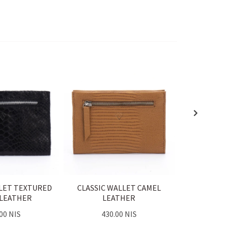
LLET TEXTURED
CLASSIC WALLET CAMEL
CLASSIC
 LEATHER
LEATHER
L
00 NIS
430.00 NIS
43